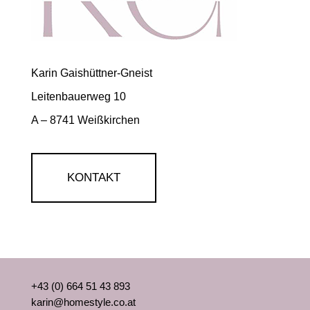
Karin Gaishüttner-Gneist
Leitenbauerweg 10
A – 8741 Weißkirchen
KONTAKT
+43 (0) 664 51 43 893
karin@homestyle.co.at