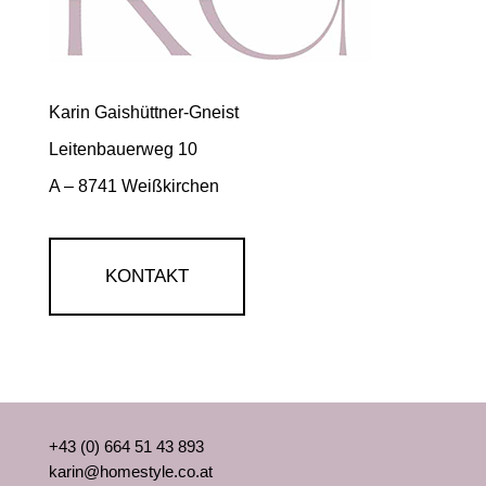
Karin Gaishüttner-Gneist
Leitenbauerweg 10
A – 8741 Weißkirchen
KONTAKT
+43 (0) 664 51 43 893
karin@homestyle.co.at